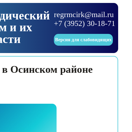
одический
regrmcirk@mail.ru
+7 (3952) 30-18-71
м и их
асти
Версия для слабовидящих
 в Осинском районе