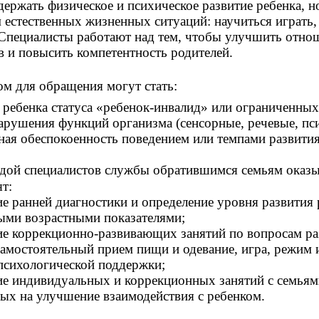
держать физическое и психическое развитие ребенка, 
 естественных жизненных ситуаций: научиться играть, 
Специалисты работают над тем, чтобы улучшить отнош
в и повысить компетентность родителей.
м для обращения могут стать:
у ребенка статуса «ребенок-инвалид» или ограниченны
нарушения функций организма (сенсорные, речевые, пс
ная обеспокоенность поведением или темпами развити
дой специалистов службы обратившимся семьям оказы
ят:
ие ранней диагностики и определение уровня развития 
ыми возрастными показателями;
ие коррекционно-развивающих занятий по вопросам р
самостоятельный прием пищи и одевание, игра, режим и
 психологической поддержки;
ие индивидуальных и коррекционных занятий с семьями
ых на улучшение взаимодействия с ребенком.