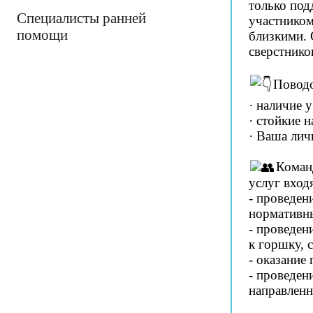
только под
Специалисты ранней
участником
помощи
близкими. 
сверстнико
Поводо
· наличие 
· стойкие 
· Ваша лич
Коман
услуг вход
- проведен
нормативн
- проведен
к горшку, 
- оказание
- проведен
направленн