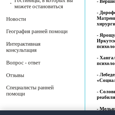
Гостиницы, в которых вы
- Верши
можете остановиться
- Дороф
Матрени
Новости
хирург
География ранней помощи
- Ярощу
Иркутск
Интерактивная
психоло
консультация
- Ханга
Вопрос - ответ
психоло
- Лебед
Отзывы
«Социал
Специалисты ранней
- Солов
помощи
реабили
- Мельн
семьи, 