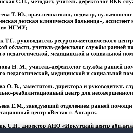
нская С.П., методист, учитель-дефектолог ВКК с
еева Т. Ю., врач-неонатолог, педиатр, пульмоноло
нская детская клиническая больница», ассистент
ии» ИГМУ;
к Т.Г., руководитель ресурсно-методического цент
ой области, учитель-дефектолог службы ранней 
го педагогической, медицинской и социальной по
лова Н. М., учитель-дефектолог службы ранней п
го-педагогической, медицинской и социальной по
ева О. В., заместитель директора и руководител
ьно-реабилитационный центр для несовершенноле
ьева Е.М., заведующий отделением ранней помо
тационный центр «Веста» г. Ангарск.
ик С.Н., директор АНО «Иркутский центр абилита
материнства и детства.