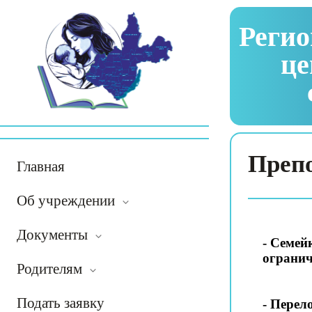
Регио
це
Препо
Главная
Об учреждении
Документы
- Семей
ограни
Родителям
Подать заявку
- Перел