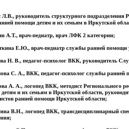
с Л.В., руководитель структурного подразделения
анней помощи детям и их
семьям в Иркутской обла
ян А.Т., врач-педиатр, врач ЛФК 2 категории;
ткина Е.Ю., врач-педиатр службы ранней помощи
ева Н. В., педагог-психолог ВКК, руководитель С
ова С. А., ВКК, педагог-психолог службы ранней
ова А. А., логопед ВКК, методист Регионального р
детям и их семьям в Иркутской области, руковод
истов ранней помощи Иркутской области;
ина В.Н., логопед ВКК, трансдисциплинарный сп
ния;