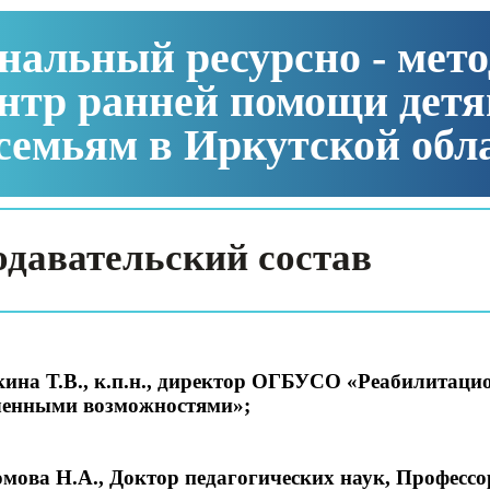
нальный ресурсно - мет
нтр ранней помощи детя
семьям в Иркутской обл
давательский состав
кина Т.В., к.п.н., директор ОГБУСО «Реабилитацио
ченными возможностями»;
омова Н.А., Доктор педагогических наук, Профессо